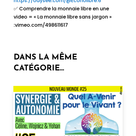
https://odysee.com/@Econolibre:6
✅ Comprendre la monnaie libre en une
video = « La monnaie libre sans jargon »
:vimeo.com/498611617
DANS LA MÊME
CATÉGORIE…