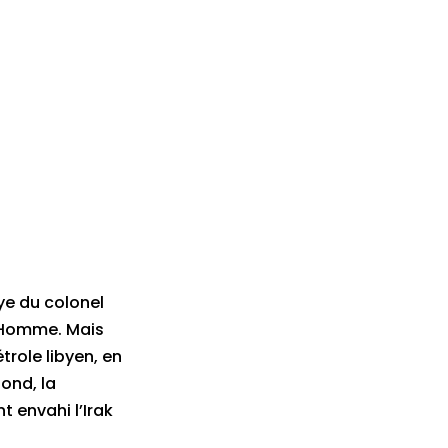
ye du colonel
 l’Homme. Mais
trole libyen, en
ond, la
t envahi l’Irak