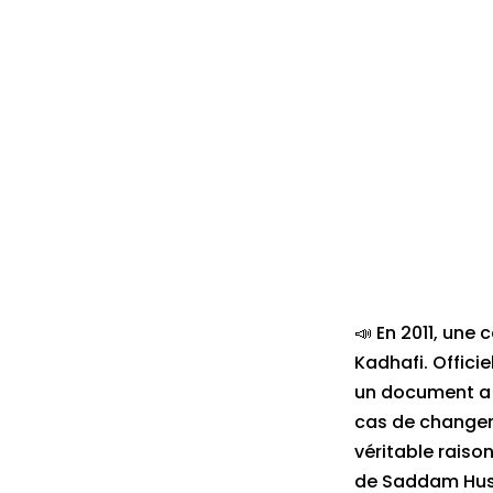
📣 En 2011, une
Kadhafi. Offici
un document a c
cas de changeme
véritable raiso
de Saddam Huss