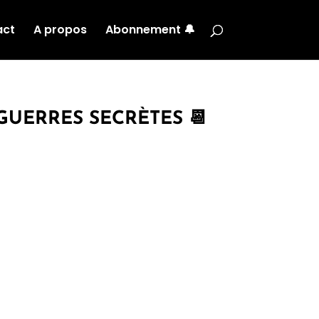
act
A propos
Abonnement 🔔
GUERRES SECRÈTES 📆