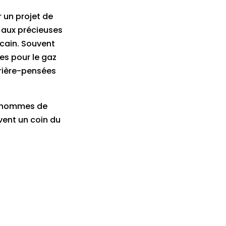
 un projet de
s aux précieuses
icain. Souvent
es pour le gaz
rrière-pensées
s hommes de
vent un coin du