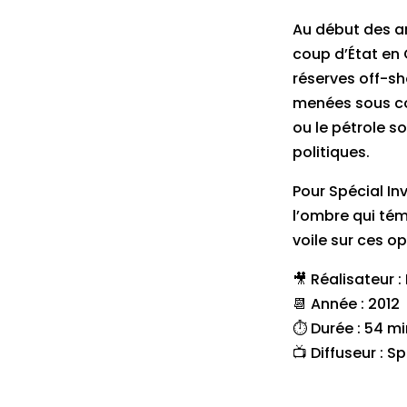
Au début des an
coup d’État en 
réserves off-sh
menées sous co
ou le pétrole s
politiques.
Pour Spécial I
l’ombre qui tém
voile sur ces o
🎥 Réalisateur 
📆 Année : 2012
⏱ Durée : 54 mi
📺 Diffuseur : S