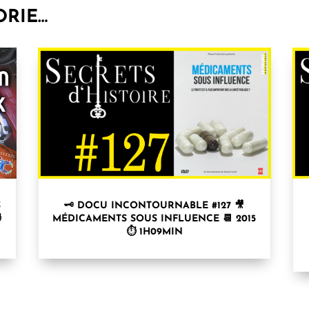
ORIE…
S
🗝 DOCU INCONTOURNABLE #127 🎥
⏱
MÉDICAMENTS SOUS INFLUENCE 📆 2015
⏱ 1H09MIN