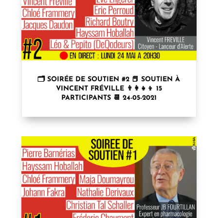
🗂 SOIRÉE DE SOUTIEN #2 📕 SOUTIEN À
VINCENT FRÉVILLE 👨‍👩‍👧‍👦 15
PARTICIPANTS 📆 24-05-2021