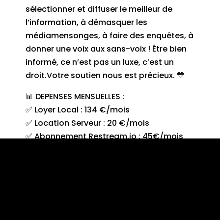
sélectionner et diffuser le meilleur de
l’information, à démasquer les
médiamensonges, à faire des enquêtes, à
donner une voix aux sans-voix ! Être bien
informé, ce n’est pas un luxe, c’est un
droit.Votre soutien nous est précieux. 💛
📊 DEPENSES MENSUELLES :
✅ Loyer Local : 134 €/mois
✅ Location Serveur : 20 €/mois
✅ Abonnement Restream.io : 45€/mois
✅ Abonnement Canva : 8 €/mois
✅ Abonnement MindMeister : 10€/mois
✅ Assurance MAIF : 10€/mois
✅ Banque Credit Mutuel : 9€/mois
✅ Abonnement Telegram : 4€/mois
✅ Abonnement Odysée : 3€/mois