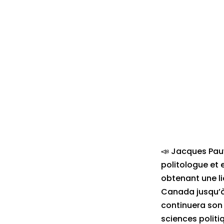
📣 Jacques Pauw
politologue et 
obtenant une li
Canada jusqu’à u
continuera son 
sciences politi