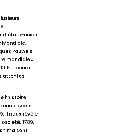
lusieurs
ne
ant états-unien.
e Mondiale.
cques Pauwels
rre mondiale »
05. Il écrira
es attentes
 l’histoire
ue nous avons
. Il nous révèle
 société. 1789,
roshima sont