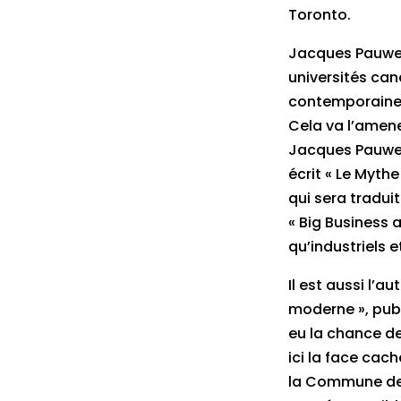
Toronto.
Jacques Pauwels
universités cana
contemporaine, 
Cela va l’amene
Jacques Pauwels
écrit « Le Myth
qui sera traduit
« Big Business a
qu’industriels e
Il est aussi l’a
moderne », pub
eu la chance de 
ici la face cac
la Commune de P