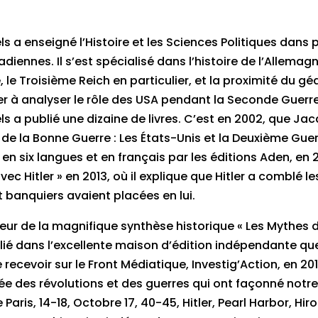
 a enseigné l’Histoire et les Sciences Politiques dans p
diennes. Il s’est spécialisé dans l’histoire de l’Allemag
le Troisième Reich en particulier, et la proximité du gé
r à analyser le rôle des USA pendant la Seconde Guerr
 a publié une dizaine de livres. C’est en 2002, que Ja
e de la Bonne Guerre : Les États-Unis et la Deuxième Gue
 en six langues et en français par les éditions Aden, en 20
vec Hitler » en 2013, où il explique que Hitler a comblé l
t banquiers avaient placées en lui.
uteur de la magnifique synthèse historique « Les Mythes de
lié dans l’excellente maison d’édition indépendante q
recevoir sur le Front Médiatique, Investig’Action, en 2019
hée des révolutions et des guerres qui ont façonné notre
aris, 14-18, Octobre 17, 40-45, Hitler, Pearl Harbor, Hi