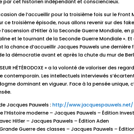
e par cet historien indépendant et consciencieux.
asion de l’accueillir pour la troisième fois sur le Front
ur ce troisième épisode, nous allons revenir sur des fak
e l’ascension d’Hitler à la Seconde Guerre Mondiale, en 
aline et le tournant de la Seconde Guerre Mondiale ». Et
 la chance d’accueillir Jacques Pauwels une dernière f
de la démocratie avant et après la chute du mur de Berl
ENSEUR HÉTÉRODOXE » a la volonté de valoriser des regar
 contemporain. Les intellectuels interviewés s’écartent
u dogme dominant en vigueur. Face à la pensée unique, c
nsée.
t de Jacques Pauwels :
http://www.jacquespauwels.net/
e l’Histoire moderne – Jacques Pauwels – Édition Invest
 avec Hitler – Jacques Pauwels – Édition Aden
La Grande Guerre des classes – Jacques Pauwels – Éditio