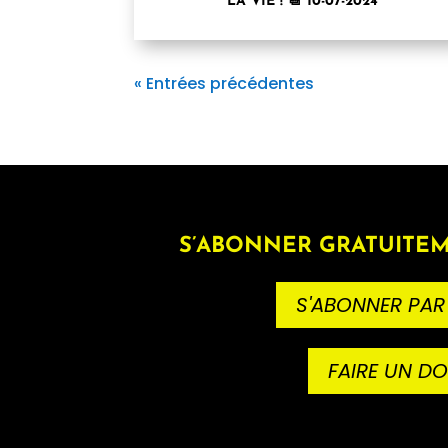
LA VIE ! 📆 10-07-2024
« Entrées précédentes
S’ABONNER GRATUITEM
S'ABONNER PAR
FAIRE UN D