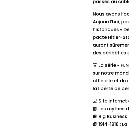
passés au cribl
Nous avons l’occ
Aujourd’hui, po
historiques « D
pacte Hitler-St
auront sûrement
des péripéties 
💡 La série « P
sur notre monde
officielle et d
la liberté de pe
💻 Site interne
📙 Les mythes d
📙 Big Business
📙 1914-1918 : 