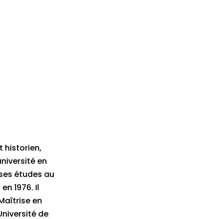
 historien,
université en
 ses études au
en 1976. Il
Maîtrise en
Université de