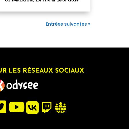
US IMPERIUM, LA FIN 📆 26-01 -2024
Entrées suivantes »
UR LES RÉSEAUX SOCIAUX