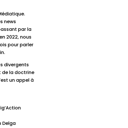
 Médiatique.
es news
passant par la
 en 2022, nous
ois pour parler
in.
ds divergents
 de la doctrine
’est un appel à
ig’Action
n Delga