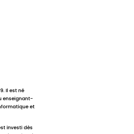
. Il est né
enu enseignant-
informatique et
st investi dès