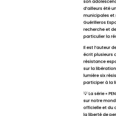
son adolescence
d’ailleurs été 
municipales et 
Guérilleros Espa
recherche et de
particulier la r
Il est l’auteur
écrit plusieurs
résistance espa
sur la libératio
lumière six rés
participer à la 
💡 La série « P
sur notre monde
officielle et d
la liberté de pe