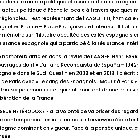
 dans le monde politique et associatif dans la région t
un acteur politique à l’échelle locale à travers quelque
régionales. Il est représentant de l’AAGEF-FFI, l’Amicale
gnol en France – Force Française de l’Intérieur. Il fait un
 mémoire sur l’histoire occultée des exilés espagnols e
ésistance espagnole qui a participé à la résistance intér
 de nombreux articles dans la revue de l’AAGEF. Henri FAR
 ouvrages dont « L’affaire Reconquista de España – 1942
gnole dans le Sud-Ouest » en 2009 et en 2019 il a écrit
n de Paris avec « Le sang des Espagnols : Mourir à Paris 
istants « peu connus » et qui ont pourtant donné leurs v
libération de la France.
ENSEUR HÉTÉRODOXE » a la volonté de valoriser des regar
 contemporain. Les intellectuels interviewés s’écartent
u dogme dominant en vigueur. Face à la pensée unique, c
nsée.