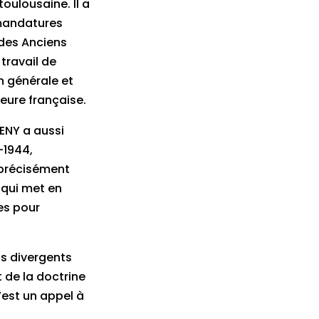
oulousaine. Il a
s mandatures
 des Anciens
 travail de
n générale et
ieure française.
RENY a aussi
-1944,
 précisément
» qui met en
ies pour
ds divergents
 de la doctrine
’est un appel à