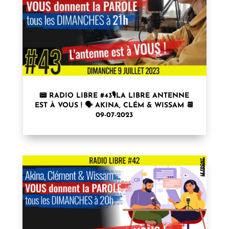
📟 RADIO LIBRE #43🎙LA LIBRE ANTENNE
EST À VOUS ! 🗣 AKINA, CLÉM & WISSAM 📆
09-07-2023