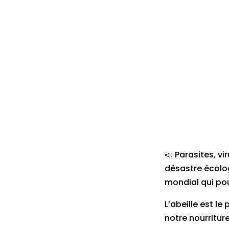
📣 Parasites, v
désastre écolo
mondial qui pou
L’abeille est le
notre nourritur