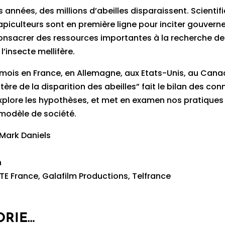
s années, des millions d’abeilles disparaissent. Scientif
 apiculteurs sont en première ligne pour inciter gouver
consacrer des ressources importantes à la recherche de
 l’insecte mellifère.
 mois en France, en Allemagne, aux Etats-Unis, au Cana
tère de la disparition des abeilles” fait le bilan des co
explore les hypothèses, et met en examen nos pratiques
 modèle de société.
 Mark Daniels
n
ARTE France, Galafilm Productions, Telfrance
ORIE…