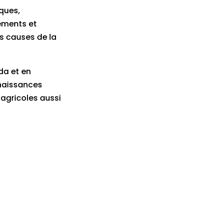
iques,
nements et
s causes de la
da et en
nnaissances
 agricoles aussi