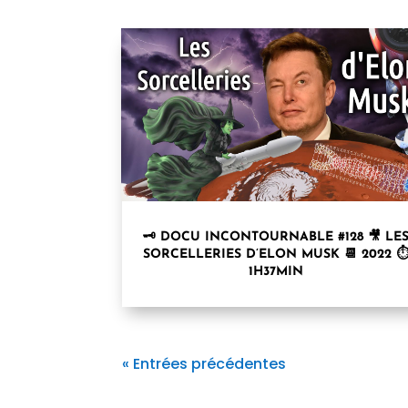
🗝 DOCU INCONTOURNABLE #128 🎥 LE
SORCELLERIES D’ELON MUSK 📆 2022 
1H37MIN
« Entrées précédentes