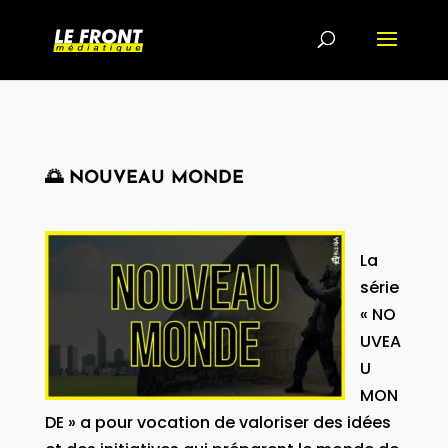
🌅 NOUVEAU MONDE
La
série
« NO
UVEA
U
MON
DE » a pour vocation de valoriser des idées