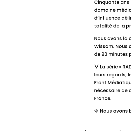
Cinquante ans 
domaine médiati
d’influence dél
totalité de la p
Nous avons la c
Wissam. Nous a
de 90 minutes p
💡 La série « RA
leurs regards, 
Front Médiatiqu
nécessaire de c
France.
💛 Nous avons b