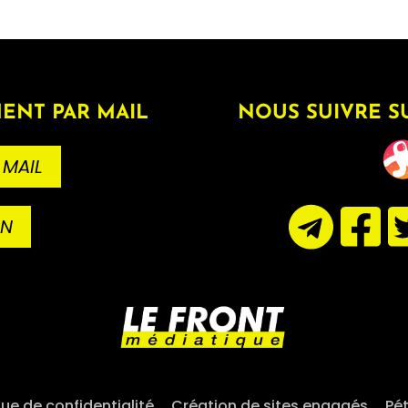
ENT PAR MAIL
NOUS SUIVRE S
 MAIL
ON
que de confidentialité
–
Création de sites engagés
–
Pét