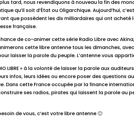
plus tard, nous revendiquons à nouveau la fin des mon
que qu’il soit d’État ou Oligarchique. Aujourd’hui, c’es
irant que possèdent les dix milliardaires qui ont acheté 
resse française.
hance de co-animer cette série Radio Libre avec Akina
nimerons cette libre antenne tous les dimanches, ave
our laisser la parole du peuple. L’antenne vous apparti
DIO LIBRE » à la volonté de laisser la parole aux auditeu
leurs infos, leurs idées ou encore poser des questions a
e. Dans cette France occupée par la finance internationa
onstruire ses radios, pirates qui laissent la parole au 
esoin de vous, c’est votre libre antenne 🙂