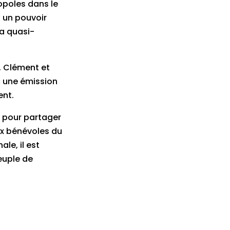
opoles dans le
t un pouvoir
la quasi-
, Clément et
c une émission
ent.
rs pour partager
ux bénévoles du
le, il est
peuple de