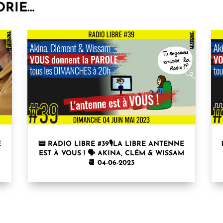
ORIE…
E
📟 RADIO LIBRE #39🎙LA LIBRE ANTENNE
M
EST À VOUS ! 🗣 AKINA, CLÉM & WISSAM
📆 04-06-2023