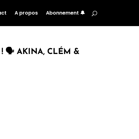
act
A propos
Abonnement 🔔
! 🗣 AKINA, CLÉM &