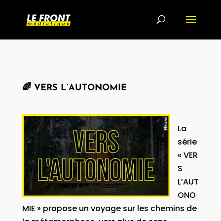
🌈 VERS L’AUTONOMIE
La
série
« VER
S
L’AUT
ONO
MIE » propose un voyage sur les chemins de