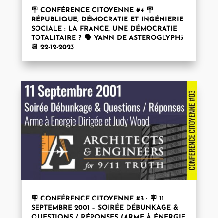
🪧 CONFÉRENCE CITOYENNE #4 🪧
RÉPUBLIQUE, DÉMOCRATIE ET INGÉNIERIE
SOCIALE : LA FRANCE, UNE DÉMOCRATIE
TOTALITAIRE ? 🗣️ YANN DE ASTEROGLYPH3
📆 22-12-2023
🪧 CONFÉRENCE CITOYENNE #3 : 🪧 11
SEPTEMBRE 2001 – SOIRÉE DÉBUNKAGE &
QUESTIONS / RÉPONSES (ARME À ÉNERGIE