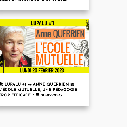
📚 LUPALU #1 ✒️ ANNE QUERRIEN 📖
L’ÉCOLE MUTUELLE, UNE PÉDAGOGIE
TROP EFFICACE ? 📆 20-02-2023