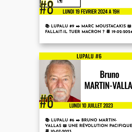
📚 LUPALU #9 ✒️ MARC MOUSTACAKIS 📖
FALLAIT-IL TUER MACRON ? 📆 19-02-202
📚 LUPALU #6 ✒️ BRUNO MARTIN-
VALLAS 📖 UNE RÉVOLUTION PACIFIQU
📆 10-07-2023