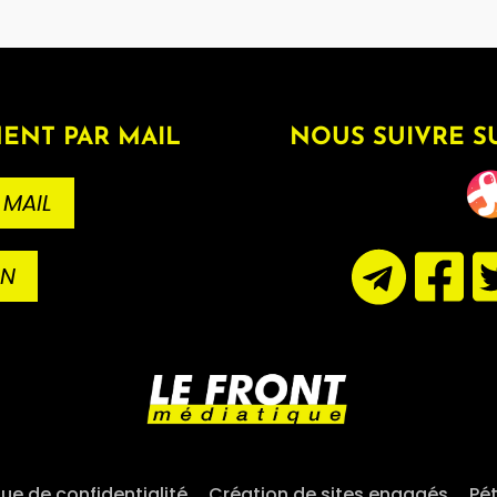
ENT PAR MAIL
NOUS SUIVRE S
 MAIL
ON
que de confidentialité
–
Création de sites engagés
–
Pét