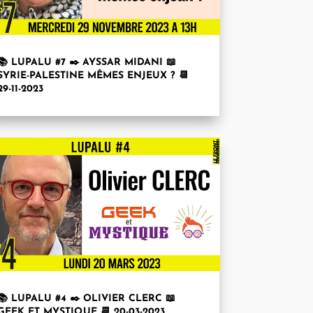
📚 LUPALU #7 ✒️ AYSSAR MIDANI 📖
SYRIE-PALESTINE MÊMES ENJEUX ? 📆
29-11-2023
📚 LUPALU #4 ✒️ OLIVIER CLERC 📖
GEEK ET MYSTIQUE 📆 20-03-2023