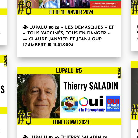
📚 LUPALU #8 📖 « LES DÉMASQUÉS » ET
4
« TOUS VACCINÉS, TOUS EN DANGER »
✒️ CLAUDE JANVIER ET JEAN-LOUP
IZAMBERT 📆 11-01-2024
E
📚 LUPALU #5 ✒️ THIERRY SALADIN 📖