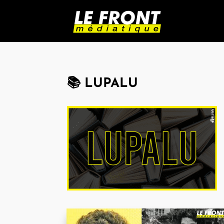
📚 LUPALU