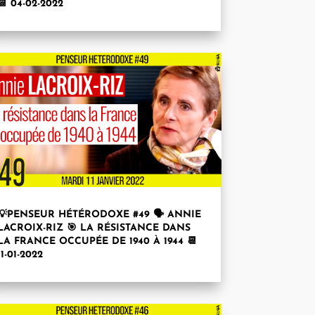
📆 04-02-2022
💡PENSEUR HÉTÉRODOXE #49 🗣 ANNIE
LACROIX-RIZ 🎯 LA RÉSISTANCE DANS
LA FRANCE OCCUPÉE DE 1940 À 1944 📆
11-01-2022