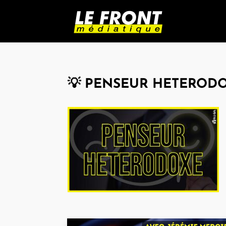
💡 PENSEUR HETEROD