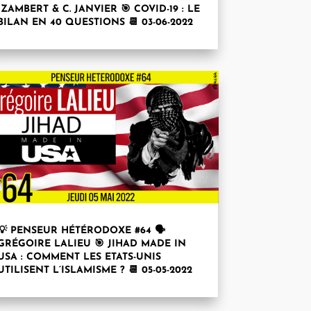
IZAMBERT & C. JANVIER 🎯 COVID-19 : LE
BILAN EN 40 QUESTIONS 📆 03-06-2022
💡 PENSEUR HÉTÉRODOXE #64 🗣
GRÉGOIRE LALIEU 🎯 JIHAD MADE IN
USA : COMMENT LES ETATS-UNIS
UTILISENT L’ISLAMISME ? 📆 05-05-2022